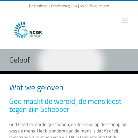
Ga
De Boskapel | Graafseweg 276 | 6532 ZV Nijmegen
naar
inhoud
Geloof
Wat we geloven
God maakt de wereld; de mens kiest
tegen zijn Schepper
God heeft de aarde geschapen, en de kroon op de schepping
was de mens. Het bijzondere aan de mens is dat hij of zij
geschapen is met een vrije wil. Dit in tegenstelling tot de