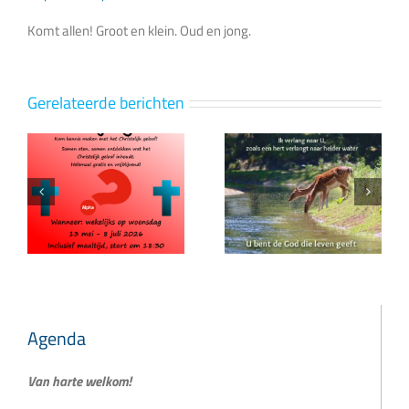
Komt allen! Groot en klein. Oud en jong.
Gerelateerde berichten
p
Ik verlang naar
>Een gezegend
U
2026 gewenst!
Agenda
Van harte welkom!