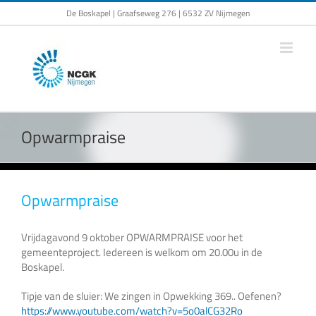
Ga
De Boskapel | Graafseweg 276 | 6532 ZV Nijmegen
naar
inhoud
Opwarmpraise
Opwarmpraise
Vrijdagavond 9 oktober OPWARMPRAISE voor het
gemeenteproject. Iedereen is welkom om 20.00u in de
Boskapel.
Tipje van de sluier: We zingen in Opwekking 369.. Oefenen?
https://www.youtube.com/watch?v=5o0alCG32Ro