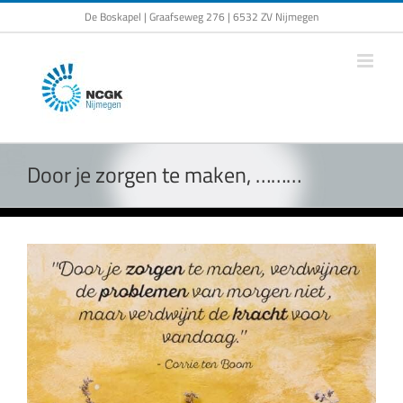
Ga
De Boskapel | Graafseweg 276 | 6532 ZV Nijmegen
naar
inhoud
Door je zorgen te maken, ………
Bekijk
grotere
afbeelding