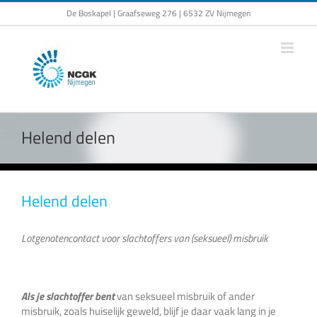
Ga
De Boskapel | Graafseweg 276 | 6532 ZV Nijmegen
naar
inhoud
Helend delen
Helend delen
Lotgenotencontact voor slachtoffers van (seksueel) misbruik
Als je slachtoffer bent
van seksueel misbruik of ander
misbruik, zoals huiselijk geweld, blijf je daar vaak lang in je