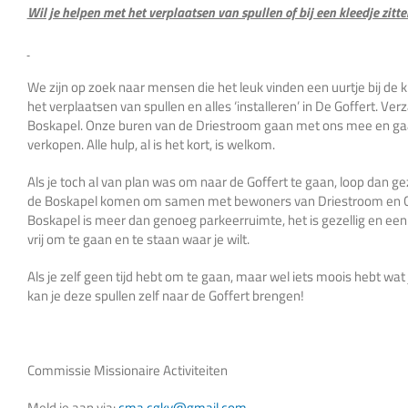
Wil je helpen met het verplaatsen van spullen of bij een kleedje zitte
We zijn op zoek naar mensen die het leuk vinden een uurtje bij de k
het verplaatsen van spullen en alles ‘installeren’ in De Goffert. Ver
Boskapel. Onze buren van de Driestroom gaan met ons mee en gaan 
verkopen. Alle hulp, al is het kort, is welkom.
Als je toch al van plan was om naar de Goffert te gaan, loop dan g
de Boskapel komen om samen met bewoners van Driestroom en CGKV
Boskapel is meer dan genoeg parkeerruimte, het is gezellig en ee
vrij om te gaan en te staan waar je wilt.
Als je zelf geen tijd hebt om te gaan, maar wel iets moois hebt wat
kan je deze spullen zelf naar de Goffert brengen!
Commissie Missionaire Activiteiten
Meld je aan via:
cma.cgkv@gmail.com