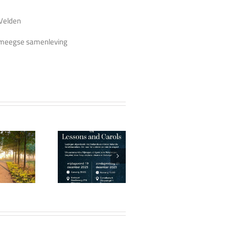
 Velden
Nijmeegse samenleving
Festival of
Lessons
kerst
and Carols
2025