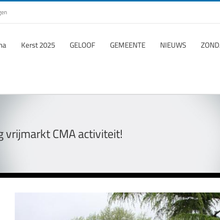
gen
ha
Kerst 2025
GELOOF
GEMEENTE
NIEUWS
ZOND
 vrijmarkt CMA activiteit!
Bekijk
grotere
afbeelding