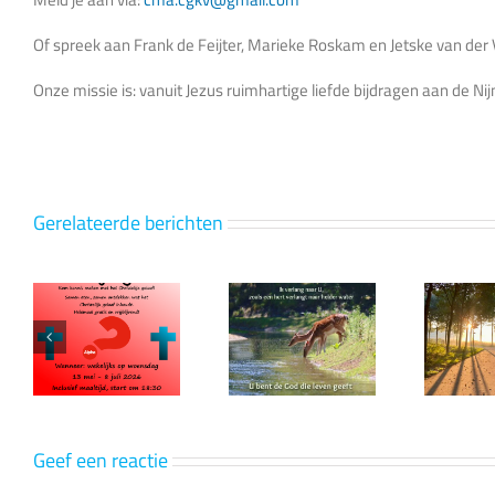
Of spreek aan Frank de Feijter, Marieke Roskam en Jetske van der
Onze missie is: vanuit Jezus ruimhartige liefde bijdragen aan de 
Gerelateerde berichten
>Een
rt
Ik verlang
gezegend
!
naar U
2026
gewenst!
Geef een reactie