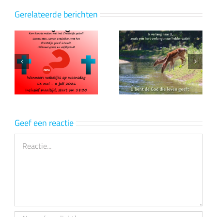
Gerelateerde berichten
p
Ik verlang naar
>Een gezegend
U
2026 gewenst!
Geef een reactie
Reactie