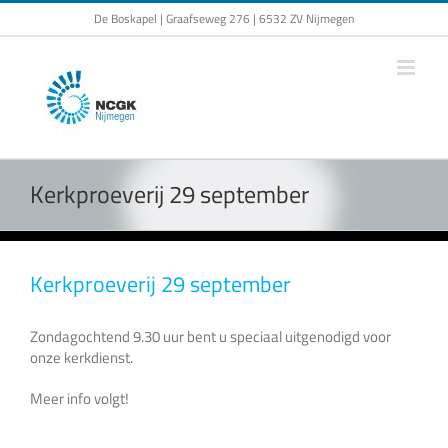
Ga
De Boskapel | Graafseweg 276 | 6532 ZV Nijmegen
naar
inhoud
Kerkproeverij 29 september
Kerkproeverij 29 september
Zondagochtend 9.30 uur bent u speciaal uitgenodigd voor
onze kerkdienst.
Meer info volgt!