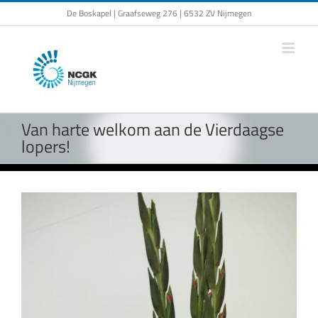
Ga
De Boskapel | Graafseweg 276 | 6532 ZV Nijmegen
naar
inhoud
Van harte welkom aan de Vierdaagse
lopers!
Bekijk
grotere
afbeelding